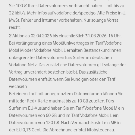
Sie 100 % Ihres Datenvolumens verbraucht haben – mit bis zu
32 kbit/s. Mehr Infos auf vodafone.de/speedgo. Alle Preise inkl.
MwSt. Fehler und Irrtümer vorbehalten. Nur solange Vorrat
reicht.
2
Aktion ab 02.04.2026 bis einschließlich 31.08.2026, 16 Uhr:
Bei Verlängerung eines Mobilfunkvertrages im Tarif Vodafone
Mobil M oder Vodafone Mobil L erhalten Bestandskund:innen
unbegrenztes Datenvolumen fürs Surfen im deutschen
Vodafone-Netz. Das zusätzliche Datenvolumen gilt solange der
Vertrag unverändert bestehen bleibt. Das zusätzliche
Datenvolumen entfällt, wenn Sie kündigen oder den Tarif
wechseln.
Bei einem Tarif mit unbegrenztem Datenvolumen können Sie
mit jeder Red+ Karte maximal bis zu 10 GB zuteilen. Fürs
Surfen im EU-Ausland haben Sie im Tarif Vodafone Mobil M ein
Datenvolumen von 60 GB und im Tarif Vodafone Mobil L ein
Datenvolumen von 120 GB. Nach Verbrauch kostet ein MB in
der EU 0,13 Cent. Die Abrechnung erfolgt kilobytegenau.