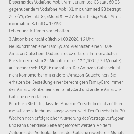
Ersparnis des Vodafone Mobil M mit unlimited GB statt 60 GB
gegenüber dem Vodafone Mobil XL mit unlimited GB beträgt:
24 x (79,95€ mtl. GigaMobil XL – 37,46€ mtl. GigaMobil M mit
minimalem Rabatt) = 1.019€.
Fehler und Irrtümer vorbehalten.
3
Aktion bis einschließlich 31.08.2026, 16 Uhr:
Neukund:innen einer FamilyCard M erhalten einen 100€
Amazon-Gutschein. Dadurch reduziert sich Ihr monatlicher
Preis in den ersten 24 Monaten um 4,17€ (100€ / 24 Monate)
auf rechnerisch 15,82€ monatlich. Der Amazon-Gutschein ist
nicht kombinierbar mit anderen Amazon-Gutscheinen, Sie
erhalten bei Bestellung einer berechtigten FamilyCard immer
den Amazon-Gutschein der FamilyCard und andere Amazon-
Gutscheine entfallen.
Beachten Sie bitte, dass der Amazon-Gutschein nicht auf Ihrer
monatlichen Rechnung ausgewiesen wird. Der Gutschein ist 20
Wochen nach erfolgreicher Aktivierung des Vertrags verfügbar
und kann über diese Seite angefordert werden. Ab dem
Zeitpunkt der Verfügbarkeit ist der Gutschein weitere 4 Monate